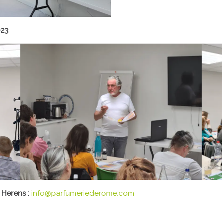
023
 Herens :
info@parfumeriederome.com